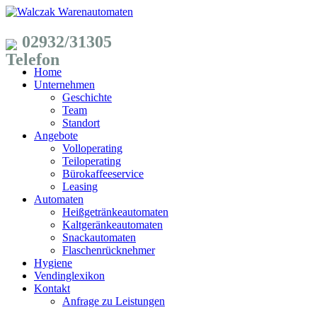
02932/31305
Home
Unternehmen
Geschichte
Team
Standort
Angebote
Volloperating
Teiloperating
Bürokaffeeservice
Leasing
Automaten
Heißgetränkeautomaten
Kaltgeränkeautomaten
Snackautomaten
Flaschenrücknehmer
Hygiene
Vendinglexikon
Kontakt
Anfrage zu Leistungen